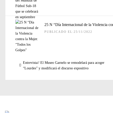
25 N “Día Internacional de la Violencia co
PUBLICADO EL:25/11/2022
Navegación
Entrada
Entrevista// El Museo Garnelo se remodelará para acoger
de
anterior:
“Lourdes” y modificará el discurso expositivo
entradas