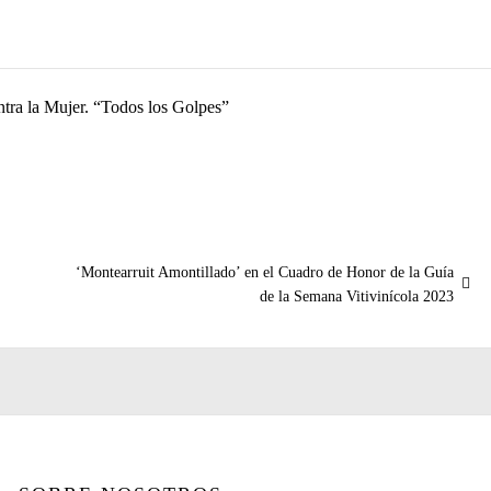
ntra la Mujer. “Todos los Golpes”
Entrada
‘Montearruit Amontillado’ en el Cuadro de Honor de la Guía
siguiente:
de la Semana Vitivinícola 2023