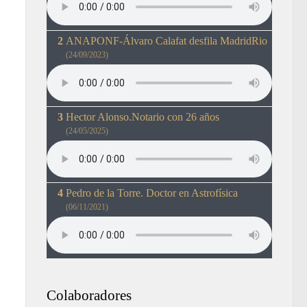
ANAPONF-Álvaro Calafat desfila MadridRio
(24/09/2023)
Hector Alonso.Notario con 26 años
(24/05/2025)
Pedro de la Torre. Doctor en Astrofísica
(06/11/2021)
Colaboradores