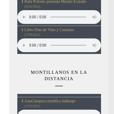
Rafa Polonio presenta Mundo Extraño
(02/02/2025)
Libro Dias de Vino y Canastas
(27/06/2025)
MONTILLANOS EN LA
DISTANCIA
AnaGázquez,científica hallazgo
(17/07/2025)