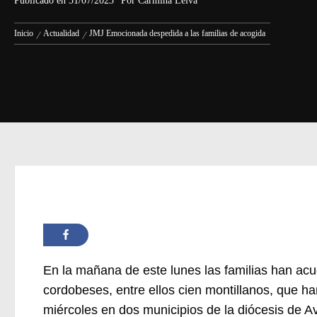
Publicado en
31/07/2023
Por
Carmina Leiva
Inicio
Actualidad
JMJ Emocionada despedida a las familias de acogida
En la mañana de este lunes las familias han ac
cordobeses, entre ellos cien montillanos, que h
miércoles en dos municipios de la diócesis de A