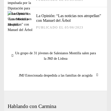
La Opinión: “Las noticias nos atropellan”
con Manuel del Árbol
PUBLICADO EL:05/06/2023
Navegación
Entrada
Un grupo de 31 jóvenes de Salesianos Montilla salen para
de
anterior:
la JMJ de Lisboa
entradas
Entrada
JMJ Emocionada despedida a las familias de acogida
siguiente:
Hablando con Carmina