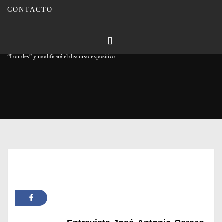
CONTACTO
Publicado en
31/07/2023
Por
Carmina Leiva
Inicio
Actualidad
Entrevista// El Museo Garnelo se remodelará para acoger
“Lourdes” y modificará el discurso expositivo