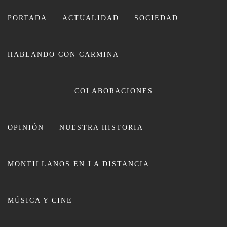
Ir
al
PORTADA
ACTUALIDAD
SOCIEDAD
contenido
HABLANDO CON CARMINA
CARMINA LEIVA
COLABORACIONES
OPINIÓN
NUESTRA HISTORIA
MONTILLANOS EN LA DISTANCIA
Entrevista// El Museo Garnelo se
MÚSICA Y CINE
remodelará para acoger “Lourdes”
y modificará el discurso expositivo