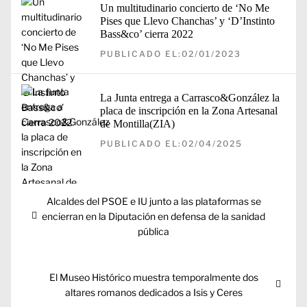
Un multitudinario concierto de ‘No Me
Pises que Llevo Chanchas’ y ‘D’Instinto
Bass&co’ cierra 2022
PUBLICADO EL:02/01/2023
La Junta entrega a Carrasco&González la
placa de inscripción en la Zona Artesanal
de Montilla(ZIA)
PUBLICADO EL:02/04/2025
Navegación
Entrada
Alcaldes del PSOE e IU junto a las plataformas se
de
anterior:
encierran en la Diputación en defensa de la sanidad
entradas
pública
Entrada
El Museo Histórico muestra temporalmente dos
siguiente:
altares romanos dedicados a Isis y Ceres