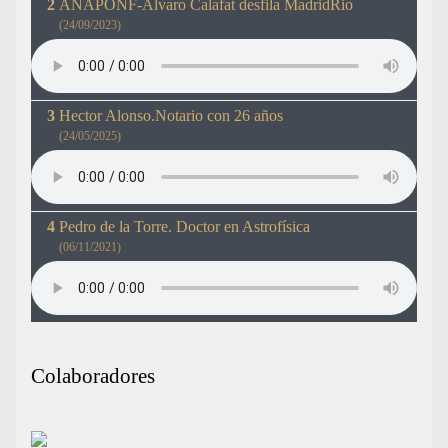
ANAPONF-Álvaro Calafat desfila MadridRio
(24/09/2023)
Hector Alonso.Notario con 26 años
(24/05/2025)
Pedro de la Torre. Doctor en Astrofísica
(06/11/2021)
Colaboradores