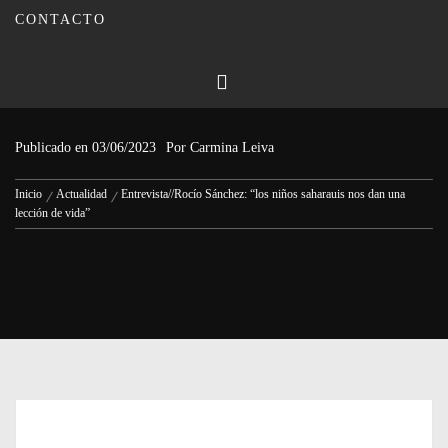
CONTACTO
Entrevista//Rocío Sánchez: “los
niños saharauis nos dan una lección
de vida”
Publicado en
03/06/2023
Por
Carmina Leiva
Inicio
Actualidad
Entrevista//Rocío Sánchez: “los niños saharauis nos dan una
lección de vida”