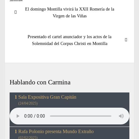
Navegación
Entrada
El domingo Montilla vivirá la XXII Romería de la
de
anterior:
Virgen de las Viñas
entradas
Entrada
Presentado el cartel anunciador y los actos de la
siguiente:
Solemnidad del Corpus Christi en Montilla
Hablando con Carmina
Sala Expositiva Gran Capitán
(24/04/2025)
Rafa Polonio presenta Mundo Extraño
(02/02/2025)