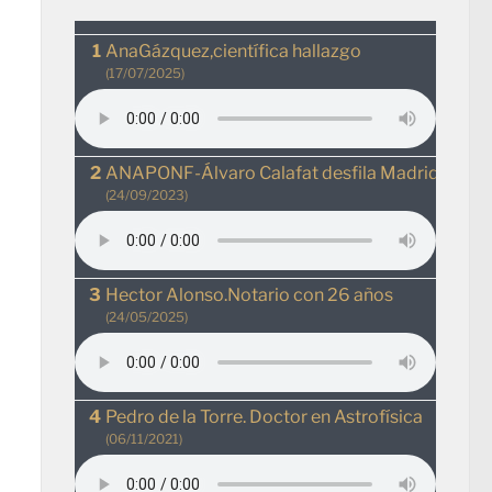
AnaGázquez,científica hallazgo
(17/07/2025)
ANAPONF-Álvaro Calafat desfila MadridRio
(24/09/2023)
Hector Alonso.Notario con 26 años
(24/05/2025)
Pedro de la Torre. Doctor en Astrofísica
(06/11/2021)