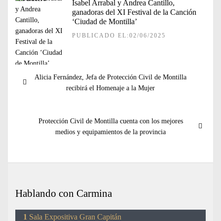
Isabel Arrabal y Andrea Cantillo,
ganadoras del XI Festival de la Canción
‘Ciudad de Montilla’
PUBLICADO EL:02/06/2025
Navegación
Entrada
Alicia Fernández, Jefa de Protección Civil de Montilla
de
anterior:
recibirá el Homenaje a la Mujer
entradas
Entrada
Protección Civil de Montilla cuenta con los mejores
siguiente:
medios y equipamientos de la provincia
Hablando con Carmina
Sala Expositiva Gran Capitán