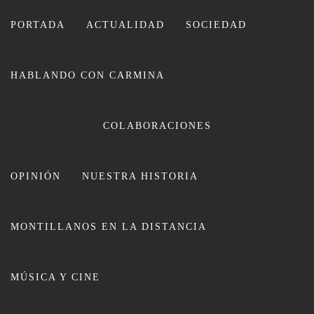
Ir
al
PORTADA
ACTUALIDAD
SOCIEDAD
contenido
HABLANDO CON CARMINA
CARMINA LEIVA
COLABORACIONES
OPINIÓN
NUESTRA HISTORIA
MONTILLANOS EN LA DISTANCIA
Entrevista/ El histórico edificio del
MÚSICA Y CINE
Ayuntamiento acoge obras para la
rehabilitación energética