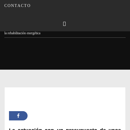
CONTACTO
Publicado en
21/02/2023
Por
Carmina Leiva
Inicio
Actualidad
Entrevista/ El histórico edificio del Ayuntamiento acoge obras para
la rehabilitación energética