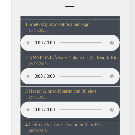
AnaGázquez,científica hallazgo
(17/07/2025)
ANAPONF-Álvaro Calafat desfila MadridRio
(24/09/2023)
Hector Alonso.Notario con 26 años
(24/05/2025)
Pedro de la Torre. Doctor en Astrofísica
(06/11/2021)