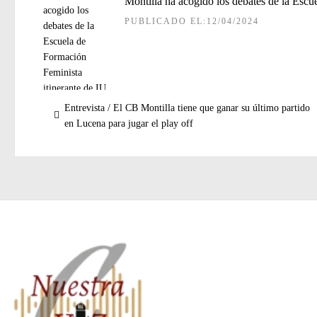
Montilla ha acogido los debates de la Escu
PUBLICADO EL:12/04/2024
Navegación
Entrada
Entrevista / El CB Montilla tiene que ganar su último partido
de
anterior:
en Lucena para jugar el play off
entradas