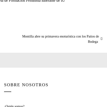
ela de Formación Feminista itinerante de IU
Entrada
Montilla abre su primavera enoturística con los Patios de
siguiente:
Bodega
SOBRE NOSOTROS
¿Quién somos?