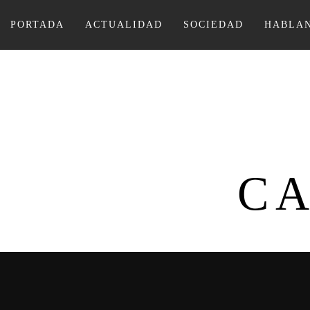
Ir
al
PORTADA
ACTUALIDAD
SOCIEDAD
HABLAN
contenido
CA