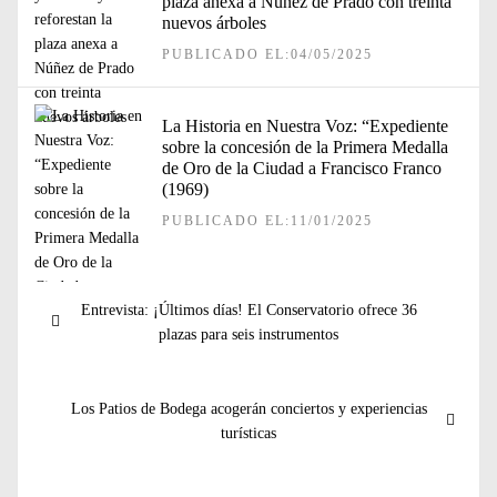
plaza anexa a Núñez de Prado con treinta
nuevos árboles
PUBLICADO EL:04/05/2025
La Historia en Nuestra Voz: “Expediente
sobre la concesión de la Primera Medalla
de Oro de la Ciudad a Francisco Franco
(1969)
PUBLICADO EL:11/01/2025
Navegación
Entrada
Entrevista: ¡Últimos días! El Conservatorio ofrece 36
de
anterior:
plazas para seis instrumentos
entradas
Entrada
Los Patios de Bodega acogerán conciertos y experiencias
siguiente:
turísticas