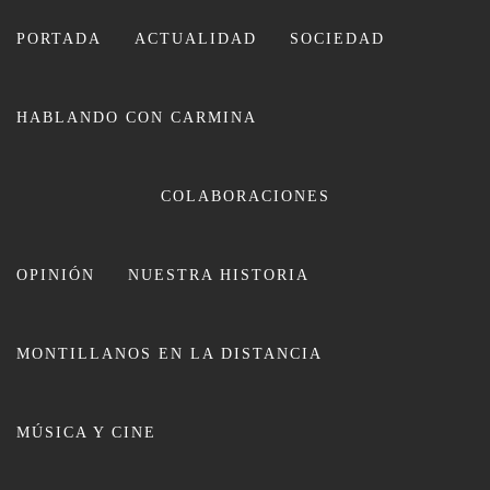
Ir
al
PORTADA
ACTUALIDAD
SOCIEDAD
contenido
HABLANDO CON CARMINA
CARMINA LEIVA
COLABORACIONES
OPINIÓN
NUESTRA HISTORIA
MONTILLANOS EN LA DISTANCIA
Viticultores de Montemayor,
MÚSICA Y CINE
Montilla y Aguilar de la Frontera
reciben los siete premios del