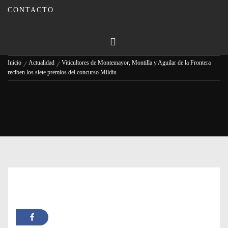
concurso Mildiu
CONTACTO
Publicado en
27/04/2023
Por
Carmina Leiva
Inicio
Actualidad
Viticultores de Montemayor, Montilla y Aguilar de la Frontera
reciben los siete premios del concurso Mildiu