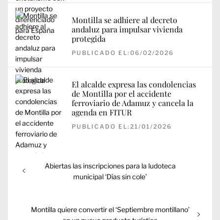
Montilla se adhiere al decreto
andaluz para impulsar vivienda
protegida
PUBLICADO EL:06/02/2026
El alcalde expresa las condolencias
de Montilla por el accidente
ferroviario de Adamuz y cancela la
agenda en FITUR
PUBLICADO EL:21/01/2026
Navegación
Entrada
Abiertas las inscripciones para la ludoteca
de
anterior:
municipal ‘Días sin cole’
entradas
Entrada
Montilla quiere convertir el ‘Septiembre montillano’
siguiente: