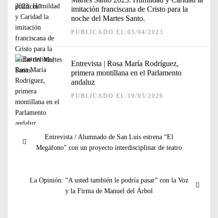
imitación franciscana de Cristo para la
noche del Martes Santo.
PUBLICADO EL:05/04/2023
Entrevista | Rosa María Rodríguez,
primera montillana en el Parlamento
andaluz
PUBLICADO EL:19/05/2026
Navegación
Entrada
Entrevista / Alumnado de San Luis estrena “El
de
anterior:
Megáfono” con un proyecto interdisciplinar de teatro
entradas
Entrada
La Opinión: “A usted también le podría pasar” con la Voz
siguiente:
y la Firma de Manuel del Árbol