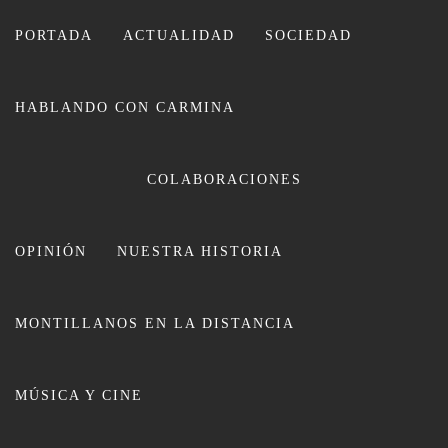
Ir
al
PORTADA
ACTUALIDAD
SOCIEDAD
contenido
HABLANDO CON CARMINA
CARMINA LEIVA
COLABORACIONES
OPINIÓN
NUESTRA HISTORIA
MONTILLANOS EN LA DISTANCIA
El Ayuntamiento oferta 400 plazas
MÚSICA Y CINE
para los Campamentos de Verano