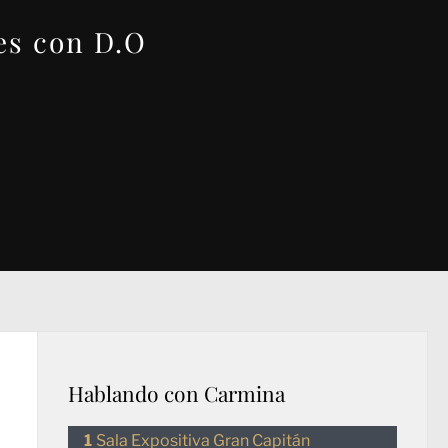
les con D.O
Hablando con Carmina
Sala Expositiva Gran Capitán