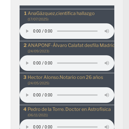
AnaGázquez,científica hallazgo
(17/07/2025)
ANAPONF-Álvaro Calafat desfila MadridRio
(24/09/2023)
Hector Alonso.Notario con 26 años
(24/05/2025)
Pedro de la Torre. Doctor en Astrofísica
(06/11/2021)