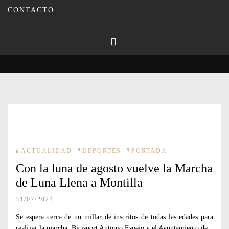
Inicio
2024
julio
CONTACTO
#
ACTUALIDAD
#
DEPORTES
#
PORTADA
Con la luna de agosto vuelve la Marcha
de Luna Llena a Montilla
31/07/2024
Se espera cerca de un millar de inscritos de todas las edades para
realizar la marcha. Bicisport Antonio Espejo y el Ayuntamiento de