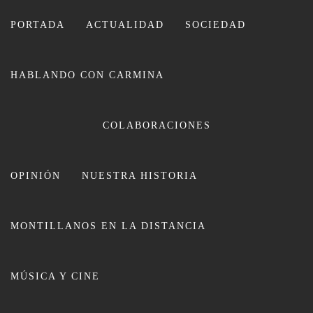
Ir
al
PORTADA
ACTUALIDAD
SOCIEDAD
contenido
HABLANDO CON CARMINA
CARMINA LEIVA
COLABORACIONES
OPINIÓN
NUESTRA HISTORIA
MONTILLANOS EN LA DISTANCIA
Mes:
julio 2024
MÚSICA Y CINE