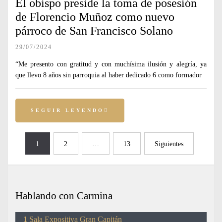
El obispo preside la toma de posesión
de Florencio Muñoz como nuevo
párroco de San Francisco Solano
29/07/2024
“Me presento con gratitud y con muchísima ilusión y alegría, ya
que llevo 8 años sin parroquia al haber dedicado 6 como formador
SEGUIR LEYENDO
Paginación
1
2
…
13
Siguientes
de
entradas
Hablando con Carmina
Sala Expositiva Gran Capitán