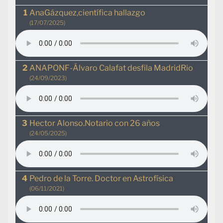
AnaGázquez,científica hallazgo
(17/07/2025)
ANAPONF-Álvaro Calafat desfila MadridRio
(24/09/2023)
Hector Alonso.Notario con 26 años
(24/05/2025)
Pedro de la Torre. Doctor en Astrofísica
(06/11/2021)