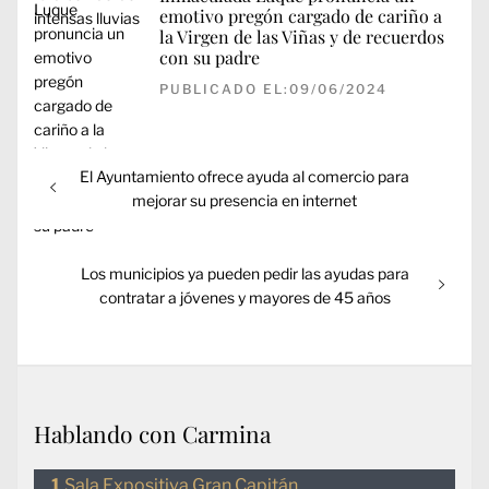
emotivo pregón cargado de cariño a
la Virgen de las Viñas y de recuerdos
con su padre
PUBLICADO EL:09/06/2024
Navegación
Entrada
El Ayuntamiento ofrece ayuda al comercio para
de
anterior:
mejorar su presencia en internet
entradas
Entrada
Los municipios ya pueden pedir las ayudas para
siguiente:
contratar a jóvenes y mayores de 45 años
Hablando con Carmina
Sala Expositiva Gran Capitán