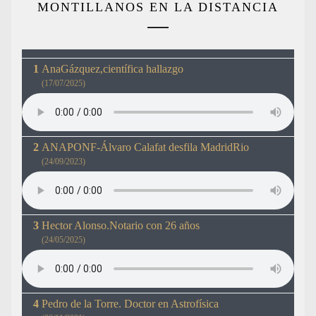
MONTILLANOS EN LA DISTANCIA
AnaGázquez,científica hallazgo
(17/07/2025)
ANAPONF-Álvaro Calafat desfila MadridRio
(24/09/2023)
Hector Alonso.Notario con 26 años
(24/05/2025)
Pedro de la Torre. Doctor en Astrofísica