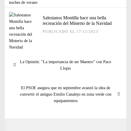
Salesianos Montilla hace una bella
recreación del Misterio de la Navidad
PUBLICADO EL:17/12/2023
Navegación
Entrada
La Opinión: “La importancia de ser Maestro” con Paco
de
anterior:
Llopis
entradas
Entrada
El PSOE asegura que en septiembre avanzó la idea de
siguiente:
convertir el antiguo Emilio Canalejo en zona verde con
equipamientos