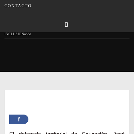
CONTACTO
Publicado en
26/04/2023
Por
Carmina Leiva
Inicio
Actualidad
130 directores de centros educativos de la provincia participan en
INCLUSIONando