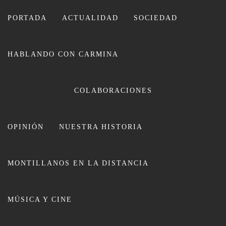
Ir
al
PORTADA
ACTUALIDAD
SOCIEDAD
contenido
HABLANDO CON CARMINA
CARMINA LEIVA
COLABORACIONES
OPINIÓN
NUESTRA HISTORIA
MONTILLANOS EN LA DISTANCIA
130 directores de centros
MÚSICA Y CINE
educativos de la provincia
participan en INCLUSIONando