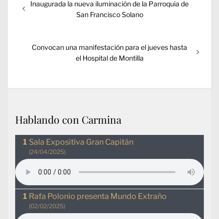
Entrada
Inaugurada la nueva iluminación de la Parroquia de
de
anterior:
San Francisco Solano
entradas
Entrada
Convocan una manifestación para el jueves hasta
siguiente:
el Hospital de Montilla
Hablando con Carmina
Sala Expositiva Gran Capitán
(24/04/2025)
Rafa Polonio presenta Mundo Extraño
(02/02/2025)