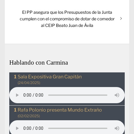
Entrada
El PP asegura que los Presupuestos de la Junta
siguiente:
cumplen con el compromiso de dotar de comedor
al CEIP Beato Juan de Ávila
Hablando con Carmina
Sala Expositiva Gran Capitán
(24/04/2025)
Rafa Polonio presenta Mundo Extraño
(02/02/2025)