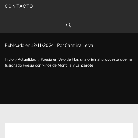
CONTACTO
Poesía en Velo de Flor, una original
propuesta que ha fusionado Poesía
con vinos de Montilla y Lanzarote
Publicado en
12/11/2024
Por
Carmina Leiva
Inicio
Actualidad
Poesía en Velo de Flor, una original propuesta que ha
fusionado Poesía con vinos de Montilla y Lanzarote