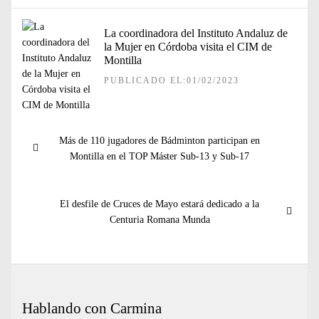
La coordinadora del Instituto Andaluz de
la Mujer en Córdoba visita el CIM de
Montilla
PUBLICADO EL:01/02/2023
Navegación
Entrada
Más de 110 jugadores de Bádminton participan en
de
anterior:
Montilla en el TOP Máster Sub-13 y Sub-17
entradas
Entrada
El desfile de Cruces de Mayo estará dedicado a la
siguiente:
Centuria Romana Munda
Hablando con Carmina