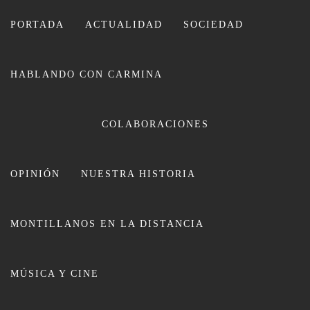
Ir
al
PORTADA
ACTUALIDAD
SOCIEDAD
contenido
HABLANDO CON CARMINA
CARMINA LEIVA
COLABORACIONES
OPINIÓN
NUESTRA HISTORIA
MONTILLANOS EN LA DISTANCIA
Numerosas familias del Colegio La
MÚSICA Y CINE
Asunción se suman a la Marcha
Spínola Solidaria dedicada a los