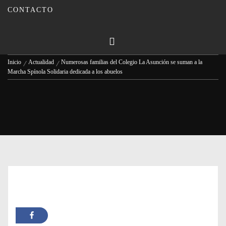
abuelos
CONTACTO
Publicado en
22/04/2023
Por
Carmina Leiva
Inicio
Actualidad
Numerosas familias del Colegio La Asunción se suman a la
Marcha Spínola Solidaria dedicada a los abuelos