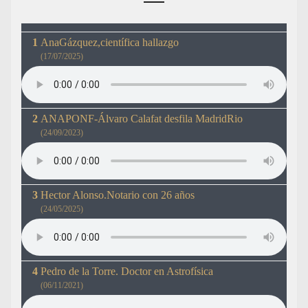
AnaGázquez,científica hallazgo
(17/07/2025)
ANAPONF-Álvaro Calafat desfila MadridRio
(24/09/2023)
Hector Alonso.Notario con 26 años
(24/05/2025)
Pedro de la Torre. Doctor en Astrofísica
(06/11/2021)