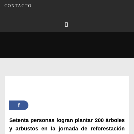
CONTACTO
Publicado en
01/12/2024
Por
Carmina Leiva
Inicio
Actualidad
Nace un nuevo pulmón verde al final de calle Jaén de Montilla
Setenta personas logran plantar 200 árboles
y arbustos en la jornada de reforestación