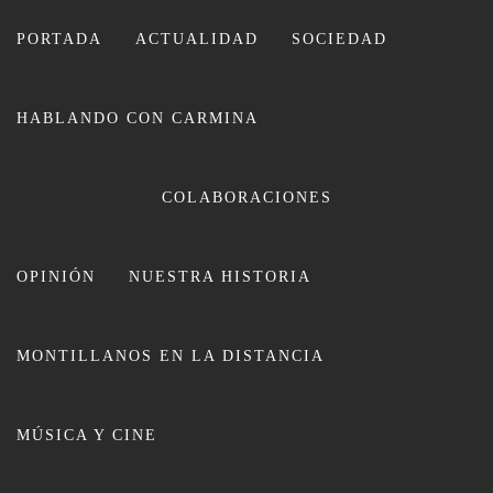
Ir
al
PORTADA
ACTUALIDAD
SOCIEDAD
contenido
HABLANDO CON CARMINA
CARMINA LEIVA
COLABORACIONES
OPINIÓN
NUESTRA HISTORIA
MONTILLANOS EN LA DISTANCIA
Nace un nuevo pulmón verde al
MÚSICA Y CINE
final de calle Jaén de Montilla