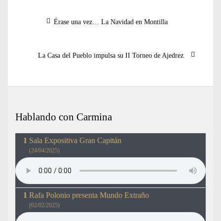
Navegación
Entrada
Érase una vez… La Navidad en Montilla
de
anterior:
entradas
Entrada
La Casa del Pueblo impulsa su II Torneo de Ajedrez
siguiente:
Hablando con Carmina
Sala Expositiva Gran Capitán
(24/04/2025)
Rafa Polonio presenta Mundo Extraño
(02/02/2025)