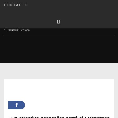
CONTACTO
Publicado en
23/10/2024
Por
Carmina Leiva
Inicio
Actualidad
Montilla se llena de color con el Congreso Mundial de la
‘Tunantada’ Peruana