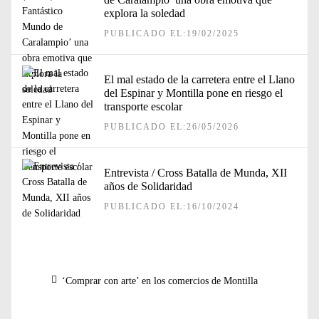
explora la soledad
PUBLICADO EL:19/02/2025
El mal estado de la carretera entre el Llano
del Espinar y Montilla pone en riesgo el
transporte escolar
PUBLICADO EL:26/05/2026
Entrevista / Cross Batalla de Munda, XII
años de Solidaridad
PUBLICADO EL:16/10/2024
Navegación
Entrada
‘Comprar con arte’ en los comercios de Montilla
de
anterior:
entradas