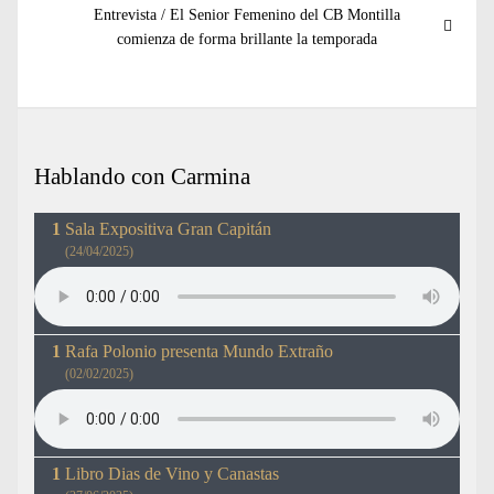
Entrada
Entrevista / El Senior Femenino del CB Montilla
siguiente:
comienza de forma brillante la temporada
Hablando con Carmina
Sala Expositiva Gran Capitán
(24/04/2025)
Rafa Polonio presenta Mundo Extraño
(02/02/2025)
Libro Dias de Vino y Canastas