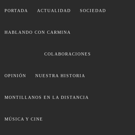
Ir
al
PORTADA
ACTUALIDAD
SOCIEDAD
contenido
HABLANDO CON CARMINA
CARMINA LEIVA
COLABORACIONES
OPINIÓN
NUESTRA HISTORIA
MONTILLANOS EN LA DISTANCIA
Montilla se llena de color con el
MÚSICA Y CINE
Congreso Mundial de la
‘Tunantada’ Peruana