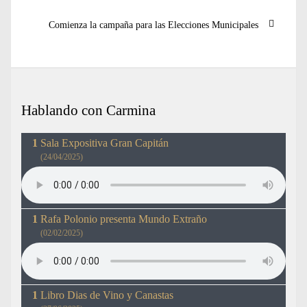
Entrada
Comienza la campaña para las Elecciones Municipales
siguiente:
Hablando con Carmina
Sala Expositiva Gran Capitán
(24/04/2025)
Rafa Polonio presenta Mundo Extraño
(02/02/2025)
Libro Dias de Vino y Canastas