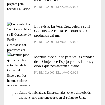
revivir La Pasión
PUBLICADO EL:23/03/2026
Entrevista: La Vera Cruz celebra su II
Concurso de Paellas elaboradas con
productos del mar
PUBLICADO EL:08/11/2023
Montilla pide que se paralice la actividad
de la Orujera de Espejo por los humos y
olores que nos afectan a diario
PUBLICADO EL:16/03/2023
Navegación
Entrada
El Centro de Iniciativas Empresariales pone a disposición
de
anterior:
una nave para emprendedores en el polígono Jarata
entradas