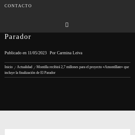
CONTACTO
Montilla recibirá 2,7 millones para
el proyecto «Amontíllate» que
incluye la finalización de El
Parador
Publicado en
11/05/2023
Por
Carmina Leiva
Inicio
Actualidad
Montilla recibirá 2,7 millones para el proyecto «Amontíllate» que
incluye la finalización de El Parador