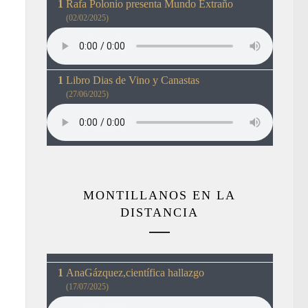
Rafa Polonio presenta Mundo Extraño
(02/02/2025)
Libro Dias de Vino y Canastas
(27/06/2025)
MONTILLANOS EN LA
DISTANCIA
AnaGázquez,científica hallazgo
(17/07/2025)