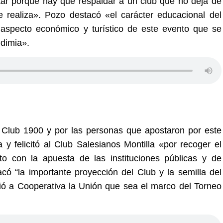
tar porque hay que respaldar a un club que no deja de
e realiza». Pozo destacó «el carácter educacional del
 aspecto económico y turístico de este evento que se
ndimia».
el Club 1900 y por las personas que apostaron por este
a y felicitó al Club Salesianos Montilla «por recoger el
nto con la apuesta de las instituciones públicas y de
có “la importante proyección del Club y la semilla del
ió a Cooperativa la Unión que sea el marco del Torneo