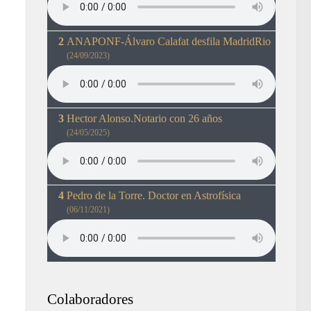
ANAPONF-Álvaro Calafat desfila MadridRio
(24/09/2023)
Hector Alonso.Notario con 26 años
(24/05/2025)
Pedro de la Torre. Doctor en Astrofísica
(06/11/2021)
Colaboradores