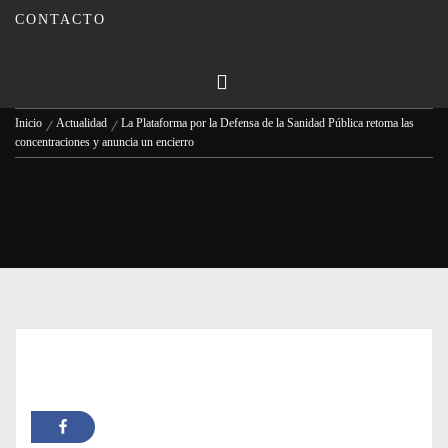
encierro
CONTACTO
Publicado en
28/01/2025
Por
Carmina Leiva
Inicio
Actualidad
La Plataforma por la Defensa de la Sanidad Pública retoma las
concentraciones y anuncia un encierro