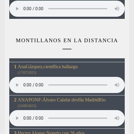
MONTILLANOS EN LA DISTANCIA
AnaGázquez,científica hallazgo
(17/07/2025)
ANAPONF-Álvaro Calafat desfila MadridRio
(24/09/2023)
Hector Alonso.Notario con 26 años