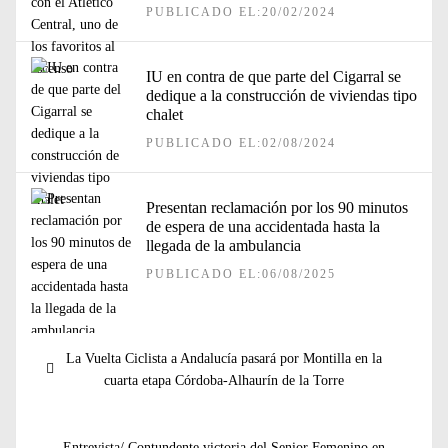
PUBLICADO EL:20/02/2024
IU en contra de que parte del Cigarral se
dedique a la construcción de viviendas tipo
chalet
PUBLICADO EL:02/08/2024
Presentan reclamación por los 90 minutos
de espera de una accidentada hasta la
llegada de la ambulancia
PUBLICADO EL:06/08/2025
Navegación
Entrada
La Vuelta Ciclista a Andalucía pasará por Montilla en la
de
anterior:
cuarta etapa Córdoba-Alhaurín de la Torre
entradas
Entrada
Entrevista/ Contundente victoria del Senior Femenino en