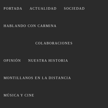
Ir
al
PORTADA
ACTUALIDAD
SOCIEDAD
contenido
HABLANDO CON CARMINA
CARMINA LEIVA
COLABORACIONES
OPINIÓN
NUESTRA HISTORIA
MONTILLANOS EN LA DISTANCIA
La Plataforma por la Defensa de la
MÚSICA Y CINE
Sanidad Pública retoma las
concentraciones y anuncia un