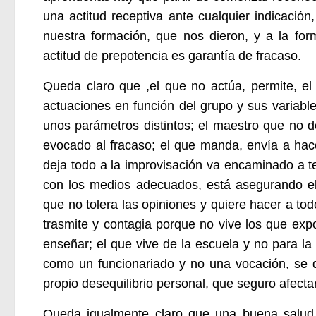
una actitud receptiva ante cualquier indicació
nuestra formación, que nos dieron, y a la f
actitud de prepotencia es garantía de fracaso.
Queda claro que ,el que no actúa, permite, el 
actuaciones en función del grupo y sus variabl
unos parámetros distintos; el maestro que no d
evocado al fracaso; el que manda, envía a hace
deja todo a la improvisación va encaminado a t
con los medios adecuados, está asegurando el f
que no tolera las opiniones y quiere hacer a tod
trasmite y contagia porque no vive los que expo
enseñar; el que vive de la escuela y no para la
como un funcionariado y no una vocación, se q
propio desequilibrio personal, que seguro afectar
Queda igualmente claro que una buena salud 