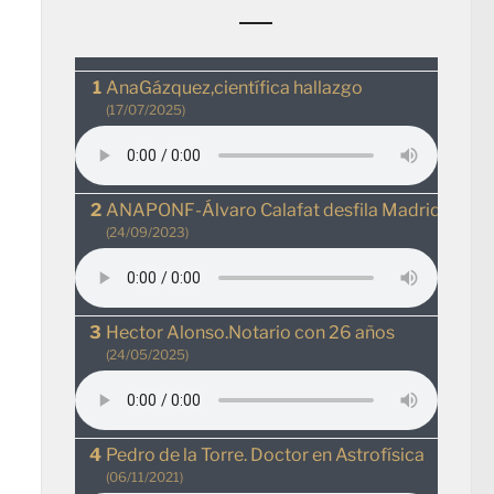
AnaGázquez,científica hallazgo
(17/07/2025)
ANAPONF-Álvaro Calafat desfila MadridRio
(24/09/2023)
Hector Alonso.Notario con 26 años
(24/05/2025)
Pedro de la Torre. Doctor en Astrofísica
(06/11/2021)