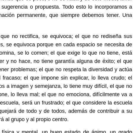
n, sugerencia o propuesta. Todo esto lo incorporamos a
ormación permanente, que siempre debemos tener. Una
que no rectifica, se equivoca; el que no rediseña sus
es, se equivoca porque en cada espacio se necesita de
omina, se lo comen; el que exige lo que no tiene, está
r y no hace, no tiene garantía alguna de éxito; el que
ener problemas; el que no respeta la diversidad y actúa
racaso; el que impone sin explicar, lo lleva crudo; el
os a imagen y semejanza, lo tiene muy difícil, el que no
ne, lo lleva mal; el que no emociona, difícilmente va a
 escuela, será un frustrado; el que considere la escuela
uejará de todo y de todos, además de contribuir a su
á al grupo y al propio centro.
física y mental, un buen estado de ánimo, un grado