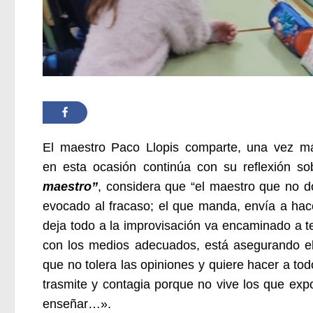
El maestro Paco Llopis comparte,
una vez m
en esta ocasión
continúa con su
reflexi
ón
sob
maestro”
,
considera que “el maestro que no do
evocado al fracaso; el que manda, envía a hace
deja todo a la improvisación va encaminado a t
con los medios adecuados, está asegurando el f
que no tolera las opiniones y quiere hacer a tod
trasmite y contagia porque no vive los que expo
enseñar…».