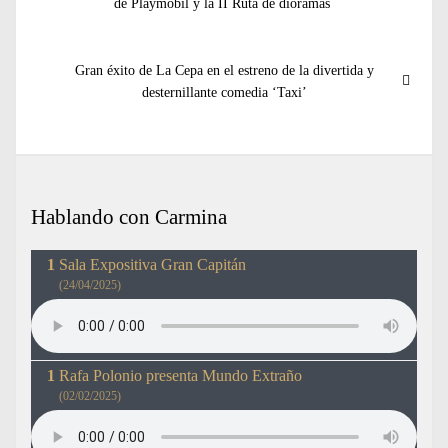
anterior:
de Playmobil y la II Ruta de dioramas
entradas
Entrada
Gran éxito de La Cepa en el estreno de la divertida y
siguiente:
desternillante comedia ‘Taxi’
Hablando con Carmina
Sala Expositiva Gran Capitán
(24/04/2025)
Rafa Polonio presenta Mundo Extraño
(02/02/2025)