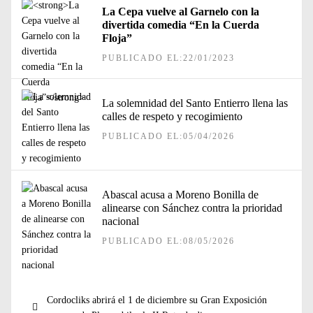
La Cepa vuelve al Garnelo con la
divertida comedia “En la Cuerda
Floja”
PUBLICADO EL:22/01/2023
La solemnidad del Santo Entierro llena las
calles de respeto y recogimiento
PUBLICADO EL:05/04/2026
Abascal acusa a Moreno Bonilla de
alinearse con Sánchez contra la prioridad
nacional
PUBLICADO EL:08/05/2026
Navegación
Entrada
Cordocliks abrirá el 1 de diciembre su Gran Exposición
de