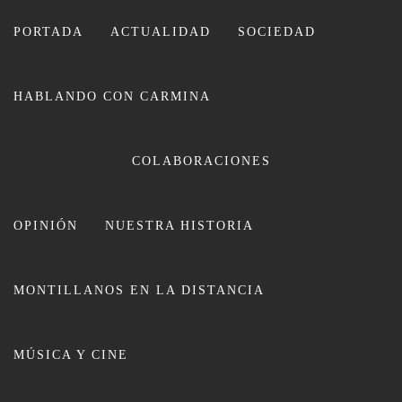
Ir
al
PORTADA
ACTUALIDAD
SOCIEDAD
contenido
HABLANDO CON CARMINA
CARMINA LEIVA
COLABORACIONES
OPINIÓN
NUESTRA HISTORIA
MONTILLANOS EN LA DISTANCIA
La Mancomunidad Campiña Sur
MÚSICA Y CINE
Cordobesa, contra la violencia de
género