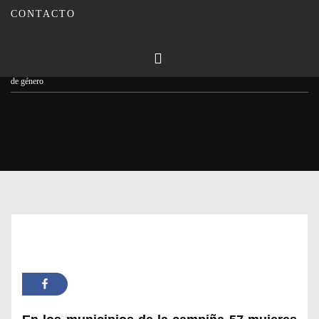
CONTACTO
Publicado en
27/11/2023
Por
Carmina Leiva
Inicio
Actualidad
La Mancomunidad Campiña Sur Cordobesa, contra la violencia
de género