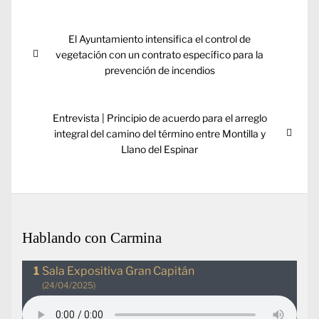
Navegación
Entrada
El Ayuntamiento intensifica el control de
de
anterior:
vegetación con un contrato específico para la
entradas
prevención de incendios
Entrada
Entrevista | Principio de acuerdo para el arreglo
siguiente:
integral del camino del término entre Montilla y
Llano del Espinar
Hablando con Carmina
Sala Expositiva Gran Capitán
(24/04/2025)