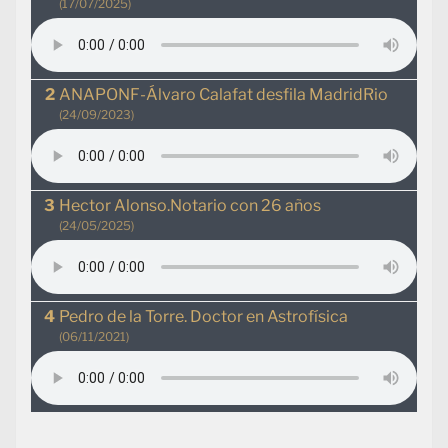
(17/07/2025)
ANAPONF-Álvaro Calafat desfila MadridRio
(24/09/2023)
Hector Alonso.Notario con 26 años
(24/05/2025)
Pedro de la Torre. Doctor en Astrofísica
(06/11/2021)