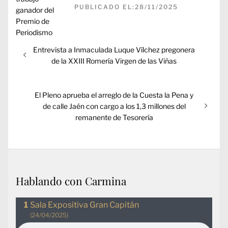
PUBLICADO EL:28/11/2025
Navegación
Entrada
Entrevista a Inmaculada Luque Vílchez pregonera
de
anterior:
de la XXIII Romería Virgen de las Viñas
entradas
Entrada
El Pleno aprueba el arreglo de la Cuesta la Pena y
siguiente:
de calle Jaén con cargo a los 1,3 millones del
remanente de Tesorería
Hablando con Carmina
Sala Expositiva Gran Capitán
(24/04/2025)