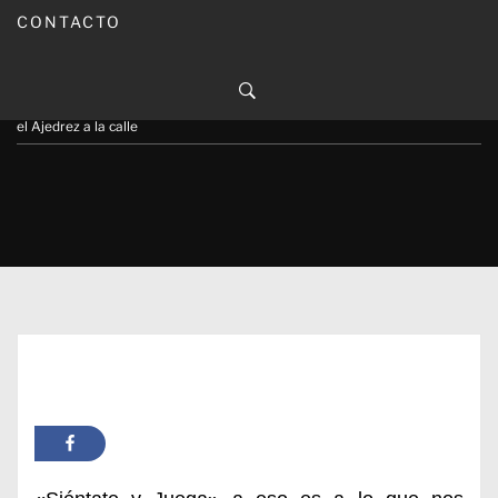
CONTACTO
Publicado en
17/11/2024
Por
Carmina Leiva
Inicio
Actualidad
Entrevista / La Asociación ‘El Centro’ vuelve a sacar
el Ajedrez a la calle