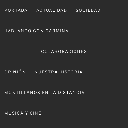
Ir
al
PORTADA
ACTUALIDAD
SOCIEDAD
contenido
HABLANDO CON CARMINA
CARMINA LEIVA
COLABORACIONES
OPINIÓN
NUESTRA HISTORIA
MONTILLANOS EN LA DISTANCIA
Entrevista / La Asociación ‘El
MÚSICA Y CINE
Centro’ vuelve a sacar el Ajedrez a
la calle