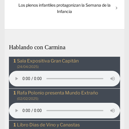
Entrada
Los plenos infantiles protagonizan la Semana de la
siguiente:
Infancia
Hablando con Carmina
Sala Expositiva Gran Capitán
(24/04/2025)
Rafa Polonio presenta Mundo Extraño
(02/02/2025)
Libro Dias de Vino y Canastas