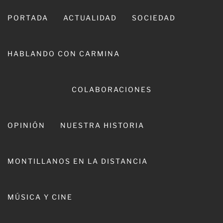
Ir
al
PORTADA
ACTUALIDAD
SOCIEDAD
contenido
HABLANDO CON CARMINA
CARMINA LEIVA
COLABORACIONES
OPINIÓN
NUESTRA HISTORIA
MONTILLANOS EN LA DISTANCIA
Juventudes Socialistas se
MÚSICA Y CINE
reorganiza en Montilla