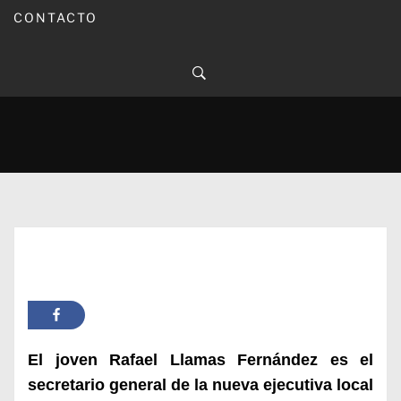
CONTACTO
Publicado en
20/03/2024
Por
Carmina Leiva
Inicio
Actualidad
Juventudes Socialistas se reorganiza en Montilla
El joven Rafael Llamas Fernández es el
secretario general de la nueva ejecutiva local