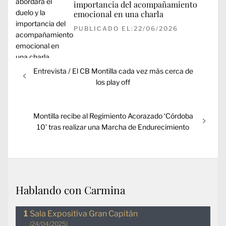
importancia del acompañamiento
emocional en una charla
PUBLICADO EL:22/06/2026
Navegación
Entrada
Entrevista / El CB Montilla cada vez más cerca de
de
anterior:
los play off
entradas
Entrada
Montilla recibe al Regimiento Acorazado ‘Córdoba
siguiente:
10’ tras realizar una Marcha de Endurecimiento
Hablando con Carmina
Sala Expositiva Gran Capitán
(24/04/2025)