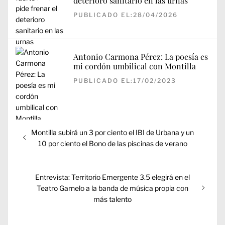
deterioro sanitario en las urnas
PUBLICADO EL:28/04/2026
Antonio Carmona Pérez: La poesía es
mi cordón umbilical con Montilla
PUBLICADO EL:17/02/2023
Navegación
Entrada
Montilla subirá un 3 por ciento el IBI de Urbana y un
de
anterior:
10 por ciento el Bono de las piscinas de verano
entradas
Entrada
Entrevista: Territorio Emergente 3.5 elegirá en el
siguiente:
Teatro Garnelo a la banda de música propia con
más talento