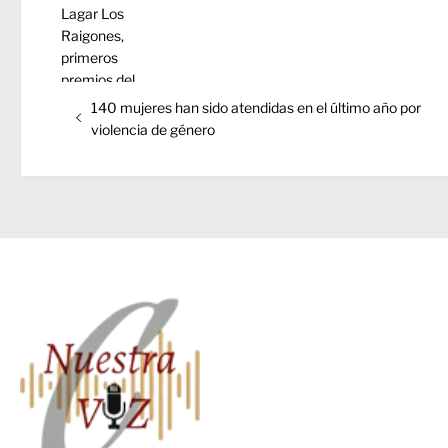
Navegación
Entrada
140 mujeres han sido atendidas en el último año por
de
anterior:
violencia de género
entradas