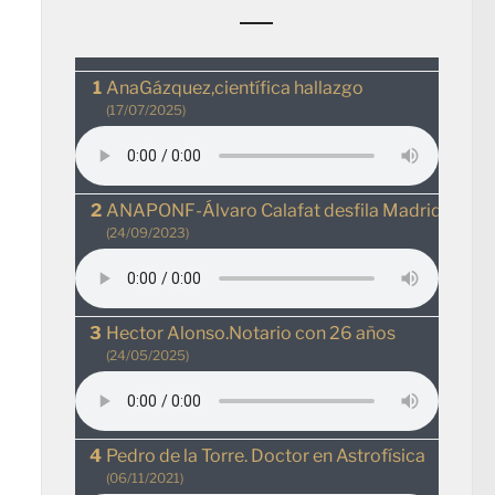
AnaGázquez,científica hallazgo
(17/07/2025)
ANAPONF-Álvaro Calafat desfila MadridRio
(24/09/2023)
Hector Alonso.Notario con 26 años
(24/05/2025)
Pedro de la Torre. Doctor en Astrofísica
(06/11/2021)