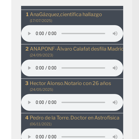
AnaGázquez,científica hallazgo
(17/07/2025)
ANAPONF-Álvaro Calafat desfila MadridRio
(24/09/2023)
Hector Alonso.Notario con 26 años
(24/05/2025)
Pedro de la Torre. Doctor en Astrofísica
(06/11/2021)