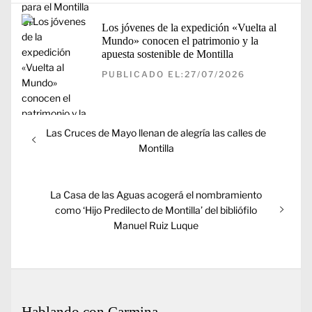
Los jóvenes de la expedición «Vuelta al
Mundo» conocen el patrimonio y la
apuesta sostenible de Montilla
PUBLICADO EL:27/07/2026
Navegación
Entrada
Las Cruces de Mayo llenan de alegría las calles de
de
anterior:
Montilla
entradas
Entrada
La Casa de las Aguas acogerá el nombramiento
siguiente:
como ‘Hijo Predilecto de Montilla’ del bibliófilo
Manuel Ruiz Luque
Hablando con Carmina