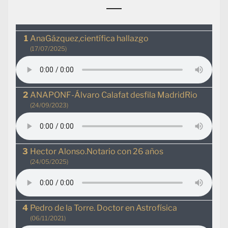
AnaGázquez,científica hallazgo
(17/07/2025)
ANAPONF-Álvaro Calafat desfila MadridRio
(24/09/2023)
Hector Alonso.Notario con 26 años
(24/05/2025)
Pedro de la Torre. Doctor en Astrofísica
(06/11/2021)