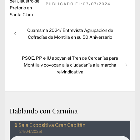
PUBLICADO EL:03/07/2024
Navegación
Entrada
Cuaresma 2024/ Entrevista Agrupación de
de
anterior:
Cofradías de Montilla en su 50 Aniversario
entradas
Entrada
PSOE, PP e IU apoyan el Tren de Cercanías para
siguiente:
Montilla y covocan a la ciudadanía a la marcha
reivindicativa
Hablando con Carmina
Sala Expositiva Gran Capitán
(24/04/2025)