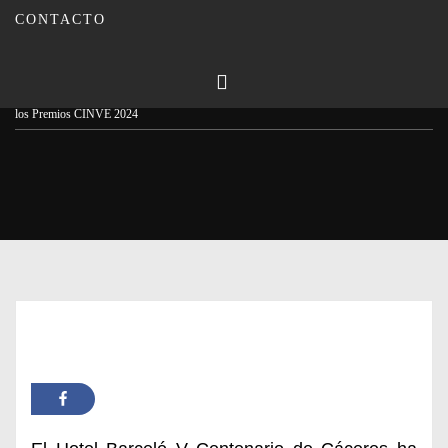
CONTACTO
Publicado en
25/04/2024
Por
Carmina Leiva
Inicio
Actualidad
Gran Oro para el Pedro Ximénez 1981 de Bodegas La Aurora en
los Premios CINVE 2024