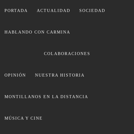
Ir
al
PORTADA
ACTUALIDAD
SOCIEDAD
contenido
HABLANDO CON CARMINA
CARMINA LEIVA
COLABORACIONES
OPINIÓN
NUESTRA HISTORIA
MONTILLANOS EN LA DISTANCIA
Gran Oro para el Pedro Ximénez
MÚSICA Y CINE
1981 de Bodegas La Aurora en los
Premios CINVE 2024