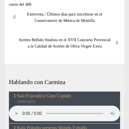
Navegación
Entrada
Entrevista / Últimos días para inscribirse en el
de
anterior:
Conservatorio de Música de Montilla
entradas
Entrada
Aceites Bellido finalista en el XVII Concurso Provincial
siguiente:
a la Calidad de Aceites de Oliva Virgen Extra
Hablando con Carmina
Sala Expositiva Gran Capitán
(24/04/2025)
Rafa Polonio presenta Mundo Extraño