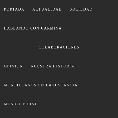
Ir
al
PORTADA
ACTUALIDAD
SOCIEDAD
contenido
HABLANDO CON CARMINA
CARMINA LEIVA
COLABORACIONES
OPINIÓN
NUESTRA HISTORIA
MONTILLANOS EN LA DISTANCIA
Federico Cabello de Alba “ es una
MÚSICA Y CINE
falacia convocar movilizaciones
para que el Hospital no desperezca