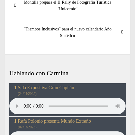
Entrada
Montilla prepara el II Rally de Fotografía Turística
de
anterior:
‘Unicornio’
entradas
Entrada
“Tiempos Inclusivos” para el nuevo calendario Año
siguiente:
Sintético
Hablando con Carmina
Sala Expositiva Gran Capitán
(24/04/2025)
Rafa Polonio presenta Mundo Extraño
(02/02/2025)