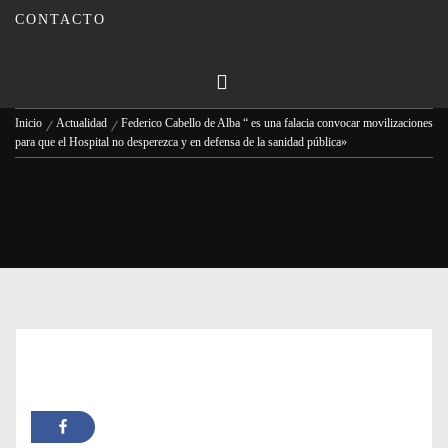
y en defensa de la sanidad pública»
CONTACTO
Publicado en
02/11/2023
Por
Carmina Leiva
Inicio
Actualidad
Federico Cabello de Alba “ es una falacia convocar movilizaciones
para que el Hospital no desperezca y en defensa de la sanidad pública»