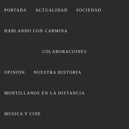
Ir
al
PORTADA
ACTUALIDAD
SOCIEDAD
contenido
HABLANDO CON CARMINA
CARMINA LEIVA
COLABORACIONES
OPINIÓN
NUESTRA HISTORIA
MONTILLANOS EN LA DISTANCIA
Entrevista/ «Esos días azules..» un
MÚSICA Y CINE
viaje personal por la memoria de
Pepe Pérez Merino