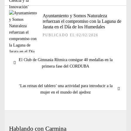
Ayuntamiento y Somos Naturaleza
refuerzan el compromiso con la Laguna de
Jarata en el Día de los Humedales
PUBLICADO EL:02/02/2026
Navegación
Entrada
El Club de Gimnasia Rítmica consigue 40 medallas en la
de
anterior:
primera fase del CORDUBA
entradas
Entrada
‘Las reinas del tablero’ una actividad para introducir a la
siguiente:
mujer en el mundo del ajedrez
Hablando con Carmina