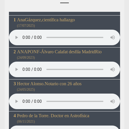
AnaGázquez,científica hallazgo
(17/07/2025)
ANAPONF-Álvaro Calafat desfila MadridRio
(24/09/2023)
Hector Alonso.Notario con 26 años
(24/05/2025)
Pedro de la Torre. Doctor en Astrofísica
(06/11/2021)