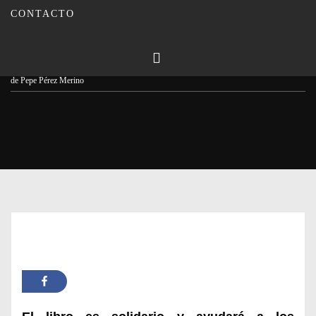
CONTACTO
Publicado en
17/03/2025
Por
Carmina Leiva
Inicio
Actualidad
Entrevista/ «Esos días azules..» un viaje personal por la memoria
de Pepe Pérez Merino