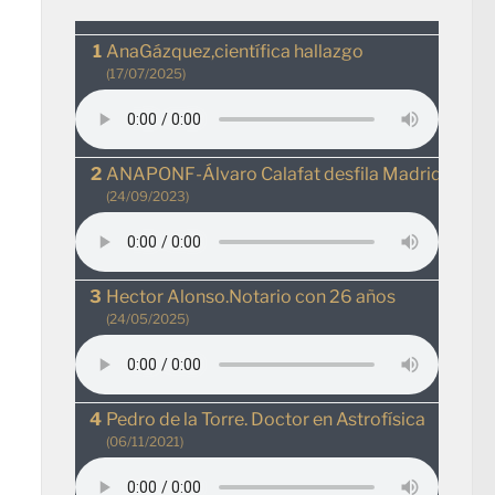
AnaGázquez,científica hallazgo
(17/07/2025)
ANAPONF-Álvaro Calafat desfila MadridRio
(24/09/2023)
Hector Alonso.Notario con 26 años
(24/05/2025)
Pedro de la Torre. Doctor en Astrofísica
(06/11/2021)