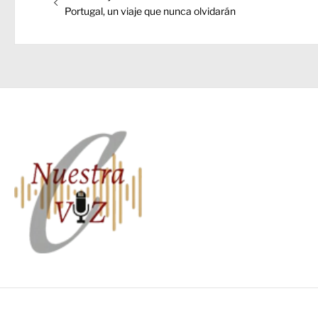
de
anterior:
Portugal, un viaje que nunca olvidarán
entradas