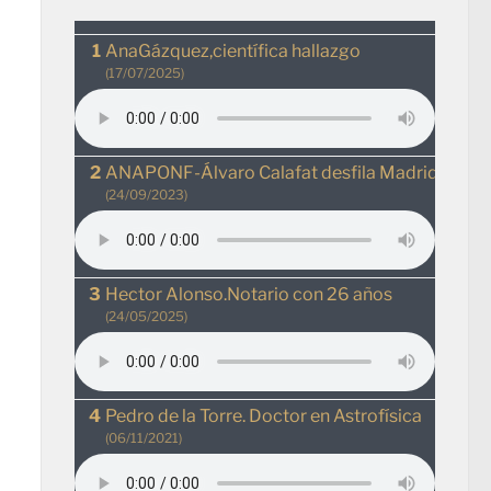
AnaGázquez,científica hallazgo
(17/07/2025)
ANAPONF-Álvaro Calafat desfila MadridRio
(24/09/2023)
Hector Alonso.Notario con 26 años
(24/05/2025)
Pedro de la Torre. Doctor en Astrofísica
(06/11/2021)