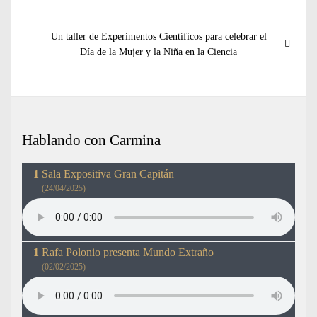
de
anterior:
entradas
Entrada
Un taller de Experimentos Científicos para celebrar el
siguiente:
Día de la Mujer y la Niña en la Ciencia
Hablando con Carmina
Sala Expositiva Gran Capitán
(24/04/2025)
Rafa Polonio presenta Mundo Extraño
(02/02/2025)