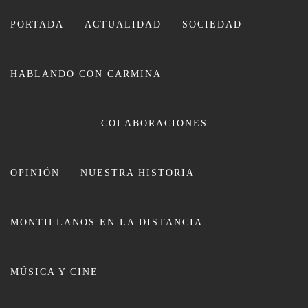
Ir
al
PORTADA
ACTUALIDAD
SOCIEDAD
contenido
HABLANDO CON CARMINA
CARMINA LEIVA
COLABORACIONES
OPINIÓN
NUESTRA HISTORIA
MONTILLANOS EN LA DISTANCIA
El Sevilla F.C se fija en Francisco
MÚSICA Y CINE
Polonio Espejo, Infantil A del
APEDEM