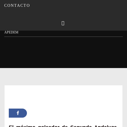
CONTACTO
Publicado en
08/02/2024
Por
Carmina Leiva
Inicio
Actualidad
El Sevilla F.C se fija en Francisco Polonio Espejo, Infantil A del
APEDEM