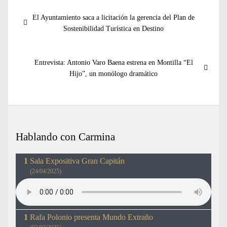
Navegación
Entrada
El Ayuntamiento saca a licitación la gerencia del Plan de
de
anterior:
Sostenibilidad Turística en Destino
entradas
Entrada
Entrevista: Antonio Varo Baena estrena en Montilla “El
siguiente:
Hijo”, un monólogo dramático
Hablando con Carmina
Sala Expositiva Gran Capitán
(24/04/2025)
Rafa Polonio presenta Mundo Extraño