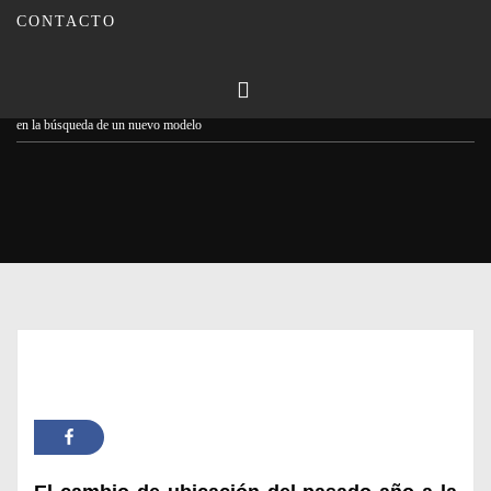
CONTACTO
Publicado en
02/04/2024
Por
Carmina Leiva
Inicio
Actualidad
El Consejo Regulador no celebrará la Cata del Vino de Córdoba
en la búsqueda de un nuevo modelo