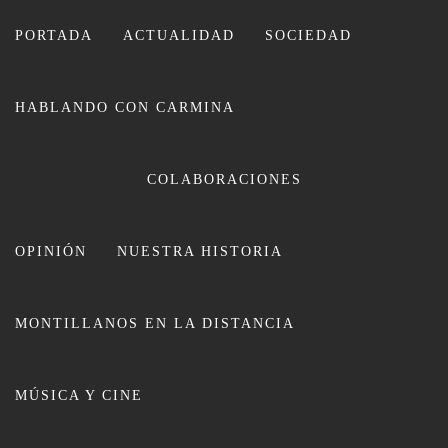
Ir
al
PORTADA
ACTUALIDAD
SOCIEDAD
contenido
HABLANDO CON CARMINA
CARMINA LEIVA
COLABORACIONES
OPINIÓN
NUESTRA HISTORIA
MONTILLANOS EN LA DISTANCIA
El Consejo Regulador no celebrará
MÚSICA Y CINE
la Cata del Vino de Córdoba en la
búsqueda de un nuevo modelo