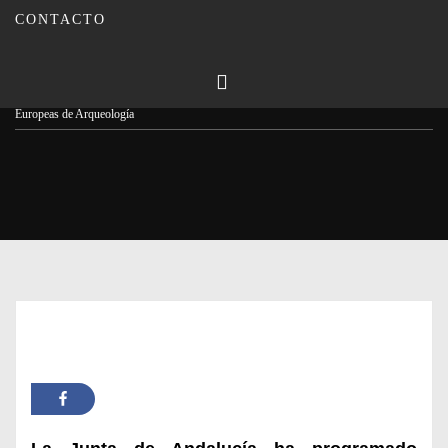
CONTACTO
Publicado en
10/06/2024
Por
Carmina Leiva
Inicio
Actualidad
El Castillo de Montilla se suma a la celebración de las Jornadas
Europeas de Arqueología