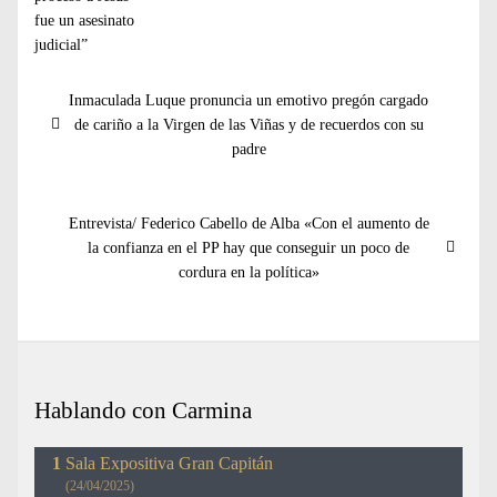
Navegación
Entrada
Inmaculada Luque pronuncia un emotivo pregón cargado
de
anterior:
de cariño a la Virgen de las Viñas y de recuerdos con su
entradas
padre
Entrada
Entrevista/ Federico Cabello de Alba «Con el aumento de
siguiente:
la confianza en el PP hay que conseguir un poco de
cordura en la política»
Hablando con Carmina
Sala Expositiva Gran Capitán
(24/04/2025)