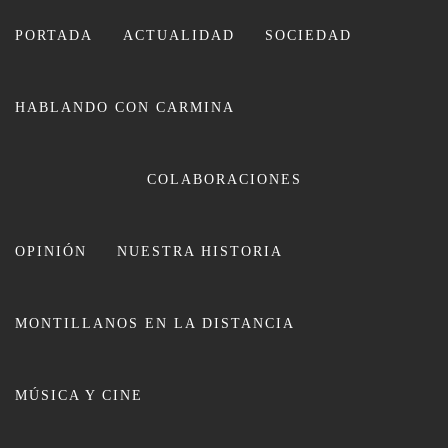
Ir
al
PORTADA
ACTUALIDAD
SOCIEDAD
contenido
HABLANDO CON CARMINA
CARMINA LEIVA
COLABORACIONES
OPINIÓN
NUESTRA HISTORIA
MONTILLANOS EN LA DISTANCIA
El Castillo de Montilla se suma a
MÚSICA Y CINE
la celebración de las Jornadas
Europeas de Arqueología