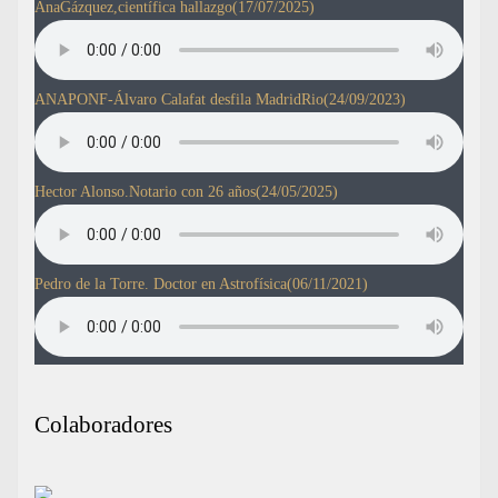
AnaGázquez,científica hallazgo
(17/07/2025)
ANAPONF-Álvaro Calafat desfila MadridRio
(24/09/2023)
Hector Alonso.Notario con 26 años
(24/05/2025)
Pedro de la Torre. Doctor en Astrofísica
(06/11/2021)
Colaboradores