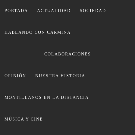
Ir
al
PORTADA
ACTUALIDAD
SOCIEDAD
contenido
HABLANDO CON CARMINA
CARMINA LEIVA
COLABORACIONES
OPINIÓN
NUESTRA HISTORIA
MONTILLANOS EN LA DISTANCIA
El APEDEM Senior sale derrotado
MÚSICA Y CINE
en Córdoba ante el Figueroa