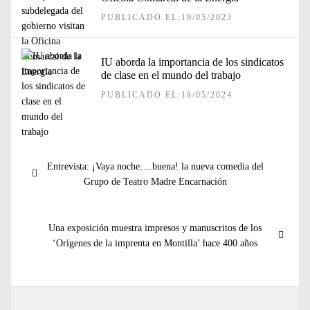
PUBLICADO EL:19/05/2023
IU aborda la importancia de los sindicatos
de clase en el mundo del trabajo
PUBLICADO EL:18/05/2024
Navegación
Entrada
Entrevista: ¡Vaya noche….buena! la nueva comedia del
de
anterior:
Grupo de Teatro Madre Encarnación
entradas
Entrada
Una exposición muestra impresos y manuscritos de los
siguiente:
‘Orígenes de la imprenta en Montilla’ hace 400 años