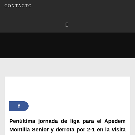
CONTACTO
Publicado en
08/04/2024
Por
Carmina Leiva
Inicio
Actualidad
El APEDEM Senior sale derrotado en Córdoba ante el Figueroa
Penúltima jornada de liga para el Apedem
Montilla Senior y derrota por 2-1 en la visita