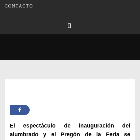
CONTACTO
Publicado en
27/06/2023
Por
Carmina Leiva
Inicio
Actualidad
Carmen Ortiz autora del cartel anunciador de la Feria de El Santo
El espectáculo de inauguración del
alumbrado y el Pregón de la Feria se