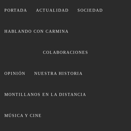
Ir
al
PORTADA
ACTUALIDAD
SOCIEDAD
contenido
HABLANDO CON CARMINA
CARMINA LEIVA
COLABORACIONES
OPINIÓN
NUESTRA HISTORIA
MONTILLANOS EN LA DISTANCIA
Carmen Ortiz autora del cartel
MÚSICA Y CINE
anunciador de la Feria de El Santo