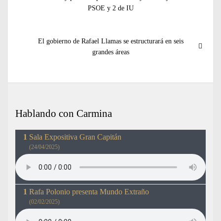
entradas
PSOE y 2 de IU
Entrada
El gobierno de Rafael Llamas se estructurará en seis
siguiente:
grandes áreas
Hablando con Carmina
Sala Expositiva Gran Capitán
(24/04/2025)
Rafa Polonio presenta Mundo Extraño
(02/02/2025)