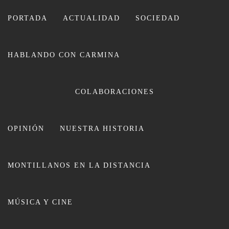
Ir
al
PORTADA
ACTUALIDAD
SOCIEDAD
contenido
HABLANDO CON CARMINA
CARMINA LEIVA
COLABORACIONES
OPINIÓN
NUESTRA HISTORIA
MONTILLANOS EN LA DISTANCIA
Belleza y emoción con el Sagrado
MÚSICA Y CINE
Descendimiento en la tarde del
Viernes Santo