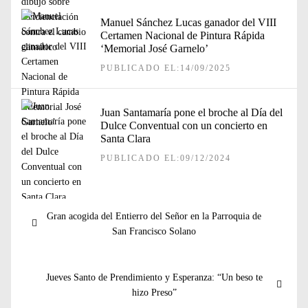
Manuel Sánchez Lucas ganador del VIII
Certamen Nacional de Pintura Rápida
‘Memorial José Garnelo’
PUBLICADO EL:14/09/2025
Juan Santamaría pone el broche al Día del
Dulce Conventual con un concierto en
Santa Clara
PUBLICADO EL:09/12/2024
Navegación
Entrada
Gran acogida del Entierro del Señor en la Parroquia de
de
anterior:
San Francisco Solano
entradas
Entrada
Jueves Santo de Prendimiento y Esperanza: “Un beso te
siguiente:
hizo Preso”