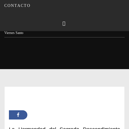
CONTACTO
Publicado en
19/04/2025
Por
Carmina Leiva
Inicio
Actualidad
Belleza y emoción con el Sagrado Descendimiento en la tarde del
Viernes Santo