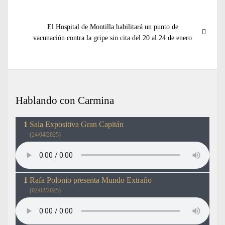
entradas
Entrada
El Hospital de Montilla habilitará un punto de
siguiente:
vacunación contra la gripe sin cita del 20 al 24 de enero
Hablando con Carmina
Sala Expositiva Gran Capitán
(24/04/2025)
Rafa Polonio presenta Mundo Extraño
(02/02/2025)