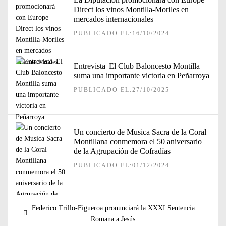
Direct los vinos Montilla-Moriles en
mercados internacionales
PUBLICADO EL:16/10/2024
Entrevista| El Club Baloncesto Montilla
suma una importante victoria en Peñarroya
PUBLICADO EL:27/10/2025
Un concierto de Musica Sacra de la Coral
Montillana conmemora el 50 aniversario
de la Agrupación de Cofradías
PUBLICADO EL:01/12/2024
Navegación
Entrada
Federico Trillo-Figueroa pronunciará la XXXI Sentencia
de
anterior:
Romana a Jesús