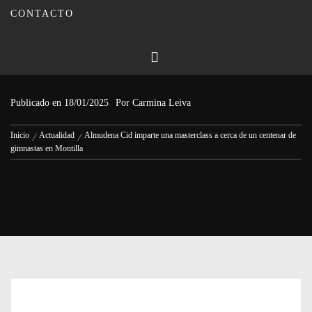
CONTACTO
Almudena Cid imparte una
masterclass a cerca de un centenar
de gimnastas en Montilla
Publicado en
18/01/2025
Por
Carmina Leiva
Inicio
Actualidad
Almudena Cid imparte una masterclass a cerca de un centenar de
gimnastas en Montilla