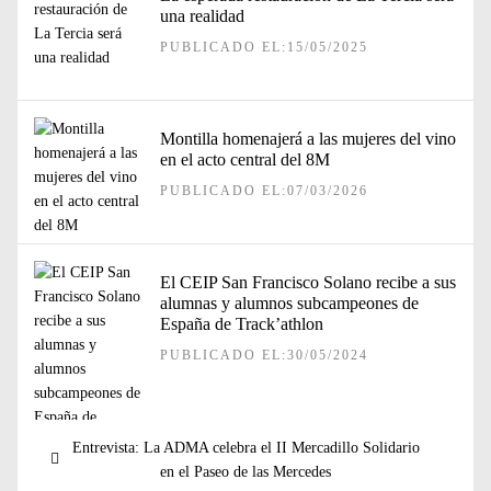
una realidad
PUBLICADO EL:15/05/2025
Montilla homenajerá a las mujeres del vino
en el acto central del 8M
PUBLICADO EL:07/03/2026
El CEIP San Francisco Solano recibe a sus
alumnas y alumnos subcampeones de
España de Track’athlon
PUBLICADO EL:30/05/2024
Navegación
Entrada
Entrevista: La ADMA celebra el II Mercadillo Solidario
de
anterior:
en el Paseo de las Mercedes