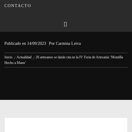
CONTACTO
26 artesanos se darán cita en la IV
Feria de Artesanía ‘Montilla Hecho
a Mano’
Publicado en
14/09/2023
Por
Carmina Leiva
Inicio
Actualidad
26 artesanos se darán cita en la IV Feria de Artesanía ‘Montilla
Hecho a Mano’