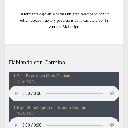
entradas
Entrada
La tormenta dejó en Montilla un gran relámpago con un
siguiente:
estremecedor trueno y problemas en la carretera por la
zona de Malabrigo
Hablando con Carmina
Sala Expositiva Gran Capitán
(24/04/2025)
Rafa Polonio presenta Mundo Extraño
(02/02/2025)