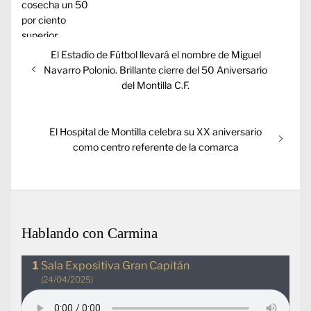
Navegación
Entrada
El Estadio de Fútbol llevará el nombre de Miguel
de
anterior:
Navarro Polonio. Brillante cierre del 50 Aniversario
entradas
del Montilla C.F.
Entrada
El Hospital de Montilla celebra su XX aniversario
siguiente:
como centro referente de la comarca
Hablando con Carmina
Sala Expositiva Gran Capitán
(24/04/2025)