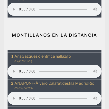
MONTILLANOS EN LA DISTANCIA
AnaGázquez,científica hallazgo
(17/07/2025)
ANAPONF-Álvaro Calafat desfila MadridRio
(24/09/2023)