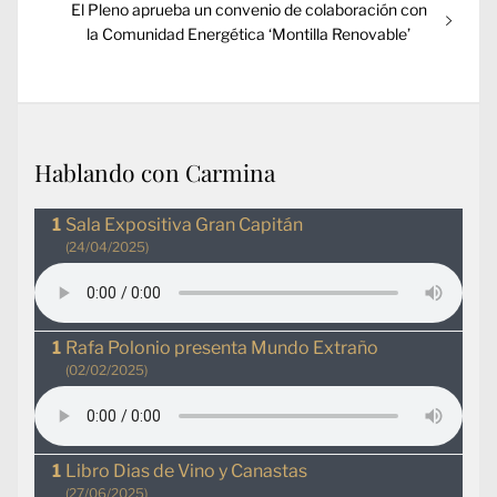
Entrada
El Pleno aprueba un convenio de colaboración con
siguiente:
la Comunidad Energética ‘Montilla Renovable’
Hablando con Carmina
Sala Expositiva Gran Capitán
(24/04/2025)
Rafa Polonio presenta Mundo Extraño
(02/02/2025)
Libro Dias de Vino y Canastas
(27/06/2025)