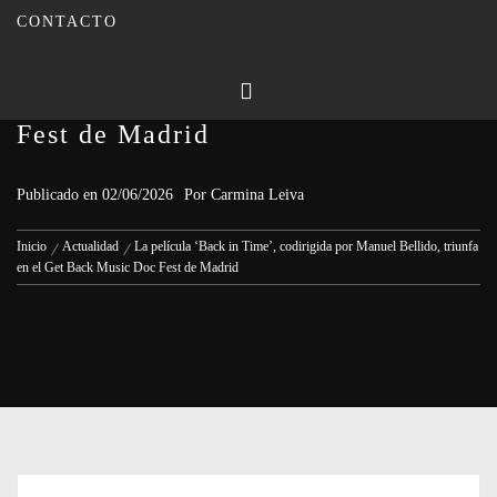
CONTACTO
La película ‘Back in Time’,
codirigida por Manuel Bellido,
triunfa en el Get Back Music Doc
Fest de Madrid
Publicado en
02/06/2026
Por
Carmina Leiva
Inicio
Actualidad
La película ‘Back in Time’, codirigida por Manuel Bellido, triunfa
en el Get Back Music Doc Fest de Madrid