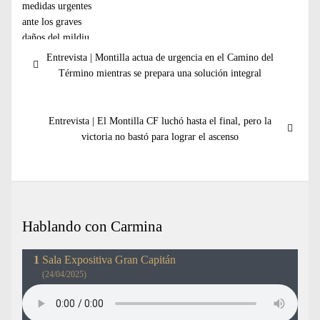
Navegación
Entrada
Entrevista | Montilla actua de urgencia en el Camino del
de
anterior:
Término mientras se prepara una solución integral
entradas
Entrada
Entrevista | El Montilla CF luchó hasta el final, pero la
siguiente:
victoria no bastó para lograr el ascenso
Hablando con Carmina
Sala Expositiva Gran Capitán
(24/04/2025)