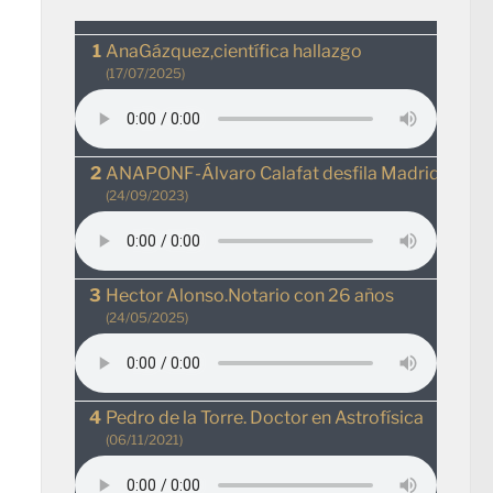
AnaGázquez,científica hallazgo
(17/07/2025)
ANAPONF-Álvaro Calafat desfila MadridRio
(24/09/2023)
Hector Alonso.Notario con 26 años
(24/05/2025)
Pedro de la Torre. Doctor en Astrofísica
(06/11/2021)